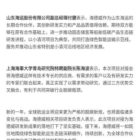
山东海运股份有限公司副总经理付健
表示，海德威作为山东海运的
长期合作伙伴，其创新研发实力和产品品质值得信赖，期待双方能
够在原有合作基础上，进一步推动固态储氢等船舶低碳产品生态链
研发进程，以小清河项目为典型，共同打造绿色智能运输示范线，
服务并推动山东省特别是小清河沿线地区经济发展。
上海海事大学青岛研究院特聘副院长陈海波
表示，本次项目对接会
将海德威这样有技术专长的供应商、有需求的客户以及有研发实力
的专家们联合起来，真正实现了以需求带动研究，通过三方优势交
叉融合，有利于共同突破行业脱碳瓶颈。
新的一年，全球航运业将迎来更为严格的脱碳新规，也将面临诸多
变化与挑战。海德威相关项目研发负责人表示，此次项目对接为海
德威研发新成果的落地打下了坚实基础，接下来，海德威将一如既
往地围绕绿色智能航运生态链深耕细作，持续创新，为全球合作伙