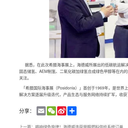
据悉，在此次希腊海事展上，海德威所展出的低碳航运解决
固态储氢、AEM制氢、二氧化碳加绿氢合成绿色甲醇等在内
关注。
「希腊国际海事展（Posidonia）」首创于1969年，
解决方案逐届升级迭代，产品生态与服务网络持续扩军，收获
Email
WeChat
Sina
Share
分享：
Weibo
上一篇：唱响绿色旋律！海德威连获甲醇燃料供给系统订单