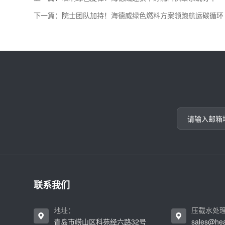
下一篇：院士团队加持！海德威绿色燃料方案领跑航运碳循环
联系我们
地址：
压载水处
青岛市崂山区科苑经六路32号
sales@he