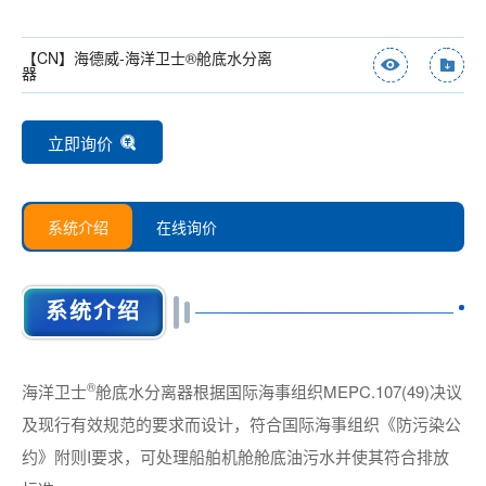
【CN】海德威-海洋卫士®舱底水分离
器
立即询价
系统介绍
在线询价
产品名称：*
系统介绍
姓名：*
®
海洋卫士
舱底水分离器根据国际海事组织MEPC.107(49)决议
及现行有效规范的要求而设计，符合国际海事组织《防污染公
电话：
约》附则I要求，可处理船舶机舱舱底油污水并使其符合排放