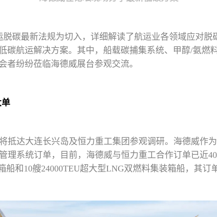
运脱碳最新法规为切入，详细解读了航运业各领域应对脱
低碳航运解决方案。其中，船载碳捕集系统、甲醇/氨燃
会者纷纷莅临海德威展台参观交流。
大单
还将抵达大连长兴岛及恒力重工集团参观调研。海德威作
水管理系统订单，目前，海德威与恒力重工合作订单已近4
料集装箱船和10艘24000TEU超大型LNG双燃料集装箱船