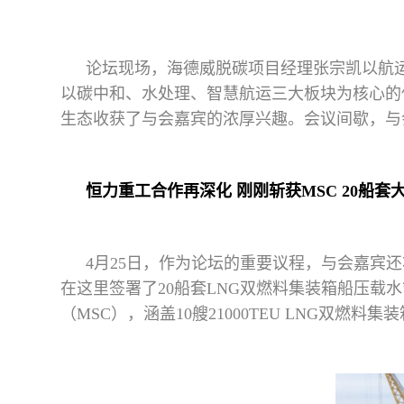
论坛现场，海德威脱碳项目经理张宗凯以航
以碳中和、水处理、智慧航运三大板块为核心的
生态收获了与会嘉宾的浓厚兴趣。会议间歇，与
恒力重工合作再深化 刚刚斩获MSC 20船套
4月25日，作为论坛的重要议程，与会嘉宾
在这里签署了20船套LNG双燃料集装箱船压载
（MSC），涵盖10艘21000TEU LNG双燃