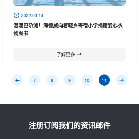
2022.03.14
温暖巴尕滩！海德威向着晓乡寄宿小学捐赠爱心衣
物图书
了解更多
7
8
9
10
11
注册订阅我们的资讯邮件