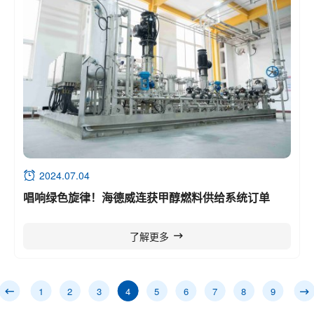
2024.07.04
唱响绿色旋律！海德威连获甲醇燃料供给系统订单
了解更多
1
2
3
4
5
6
7
8
9